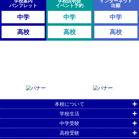
学校案内
学校説明会
インターネット
パンフレット
イベント予約
出願
中学
中学
中学
高校
高校
高校
本校について
学校生活
中学受験
高校受験