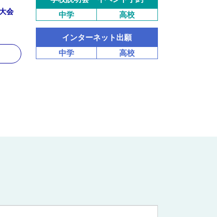
大会
中学
高校
インターネット出願
中学
高校