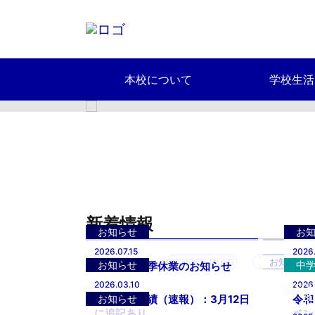
本校について
学校生活
スクールポリシー
新着情報
お知らせ
お
2026.07.15
2026
SCHOOL BLOG
お知らせ
お知らせ
中
事務室：夏季休業のお知らせ
20
2026.03.10
2026
SC
B
お知らせ
大学合格実績（速報）：3月12日
令和
に追記あり
ベン