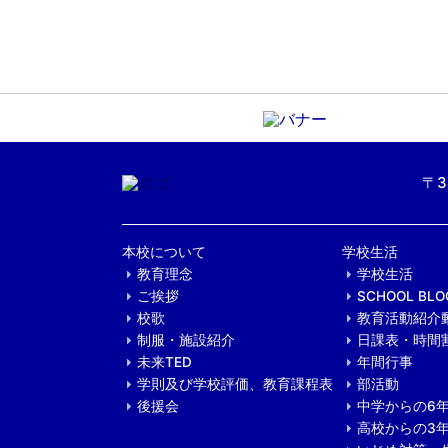
〒3
本校について
学校生活
教育理念
学校生活
ご挨拶
SCHOOL BLO
校歌
教育活動紹介
制服・施設紹介
日課表・時間
未来TED
年間行事
学則及び学校評価、教育課程表
部活動
後援会
中学からの6
高校からの3