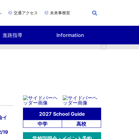
へ
交通アクセス
未来事務室
進路指導
Information
未来TED
2027 School Guide
会イ
中学
高校
/19
学校説明会・イベント予約