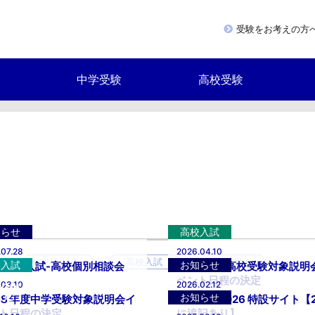
受験をお考えの方
中学受験
高校受験
教育活動紹介動画
知らせ
高校入試
.07.28
2026.04.10
中学入試
高校入試
部活動
学入試
お知らせ
27年度入試-高校個別相談会
令和8年度高校受験対象説明
ベント日程の決定
.03.10
2026.02.12
HOOL
LOG
お知らせ
８年度中学受験対象説明会イ
未来TED2026 特設サイト【2
ト日程の決定
に追記あり】