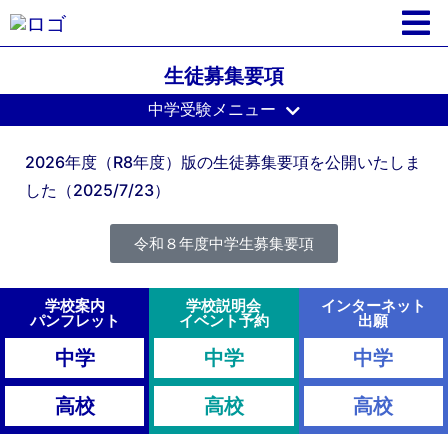
生徒募集要項
中学受験メニュー
2026年度（R8年度）版の生徒募集要項を公開いたしま
した（2025/7/23）
令和８年度中学生募集要項
学校案内
学校説明会
インターネット
パンフレット
イベント予約
出願
中学
中学
中学
高校
高校
高校