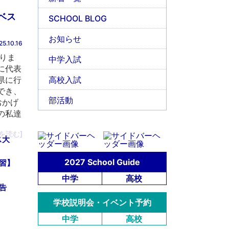
ベス
SCHOOL BLOG
お知らせ
25.10.16
りま
中学入試
に代表
高校入試
県に行
でき、
部活動
おかげ
の私達
を読む]
ス大
2027 School Guide
習】
中学
高校
告
学校説明会・イベント予約
中学
高校