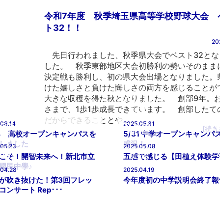
令和7年度 秋季埼玉県高等学校野球大会 
ト32！！
20
先日行われました、秋季県大会でベスト32とな
した。 秋季東部地区大会初勝利の勢いそのまま
決定戦も勝利し、初の県大会出場となりました。
けた嬉しさと負けた悔しさの両方を感じることが
大きな収穫を得た秋となりました。 創部9年。
HOOL
SCHOOL
さまで、1歩1歩成長できています。 創部したて
LOG
BLOG
だからできることとや …
.06.14
2025.05.31
HOOL
SCHOOL
[続き
LOG
BLOG
14 高校オープンキャンパスを
5/31 中学オープンキャンパ
しました
盛況！
.05.23
2025.05.08
HOOL
SCHOOL
LOG
BLOG
こそ！開智未来へ！新北市立
五感で感じる【田植え体験学
國民中學♪
.04.28
2025.04.19
が吹き抜けた！第3回フレッ
今年度初の中学説明会終了報
コンサート Rep･･･