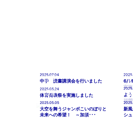
SCHOOL
BLOG
SCHOOL
SC
BLOG
B
2025.07.04
2025
SC
SCHOOL
B
BLOG
中学 読書講演会を行いました
6/
実施
2025
2025.05.24
SCHOOL
SC
BLOG
B
よう
体育発表祭を実施しました
福營
2025.05.05
2025
大空を舞うジャンボこいのぼりと
新風
未来への希望！ ～加須･･･
シュ