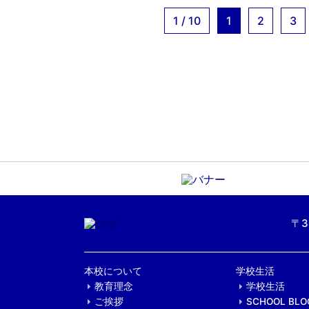
1 / 10
1
2
3
〒3
本校について
学校生活
教育理念
学校生活
ご挨拶
SCHOOL BLO