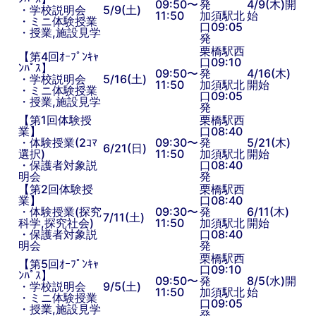
09:50〜
発
4/9(木)開
・学校説明会
5/9(土)
11:50
加須駅北
始
・ミニ体験授業
口09:05
・授業,施設見学
発
栗橋駅西
【第4回ｵｰﾌﾟﾝｷｬ
口09:10
ﾝﾊﾟｽ】
09:50〜
発
4/16(木)
・学校説明会
5/16(土)
11:50
加須駅北
開始
・ミニ体験授業
口09:05
・授業,施設見学
発
【第1回体験授
栗橋駅西
業】
口08:40
・体験授業(2ｺﾏ
09:30〜
発
5/21(木)
6/21(日)
選択)
11:50
加須駅北
開始
・保護者対象説
口08:40
明会
発
【第2回体験授
栗橋駅西
業】
口08:40
・体験授業(探究
09:30〜
発
6/11(木)
7/11(土)
科学,探究社会)
11:50
加須駅北
開始
・保護者対象説
口08:40
明会
発
栗橋駅西
【第5回ｵｰﾌﾟﾝｷｬ
口09:10
ﾝﾊﾟｽ】
09:50〜
発
8/5(水)開
・学校説明会
9/5(土)
11:50
加須駅北
始
・ミニ体験授業
口09:05
・授業,施設見学
発