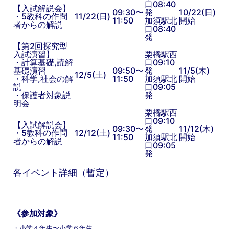
口08:40
【入試解説会】
09:30〜
発
10/22(日)
・5教科の作問
11/22(日)
11:50
加須駅北
開始
者からの解説
口08:40
発
【第2回探究型
入試演習】
栗橋駅西
・計算基礎,読解
口09:10
基礎演習
09:50〜
発
11/5(木)
12/5(土)
・科学,社会の解
11:50
加須駅北
開始
説
口09:05
・保護者対象説
発
明会
栗橋駅西
口09:10
【入試解説会】
09:30〜
発
11/12(木)
・5教科の作問
12/12(土)
11:50
加須駅北
開始
者からの解説
口09:05
発
各イベント詳細（暫定）
《参加対象》
・小学４年生〜小学６年生