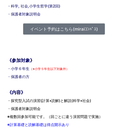
・科学, 社会,小学生哲学(第2回)
・保護者対象説明会
イベント予約はこちら(miraiｺﾝﾊﾟｽ)
《参加対象》
・小学６年生
（※小学５年生以下対象外）
・保護者の方
《内容》
・探究型入試の演習(計算•読解)と解説(科学•社会)
・保護者対象説明会
※複数回参加可能です。（回ごとに違う演習問題で実施）
※計算基礎と読解基礎は得点開示あり