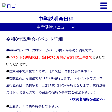
中学説明会日程
中学受験メニュー
令和8年説明会イベント詳細
●miraiコンパス（本校ホームページ内）からの予約制です。
●
イベント予約期間は、当日の1ヶ月前から前日の正午まで
とさせて
いただきます。
●
自家用車で来校できます。（未来祭・体育発表祭を除く）
●
複数拠点から往復でｽｸｰﾙﾊﾞｽを運行します。（イベントでのバス
運行拠点は、栗橋駅西口と加須駅北口の2か所となります。
駅前誘導
員はおりませんので、停留所の場所を事前にご確認下さい。）
バス発着場所を確認>>>
●
上履き、くつ袋を持参して下さい。