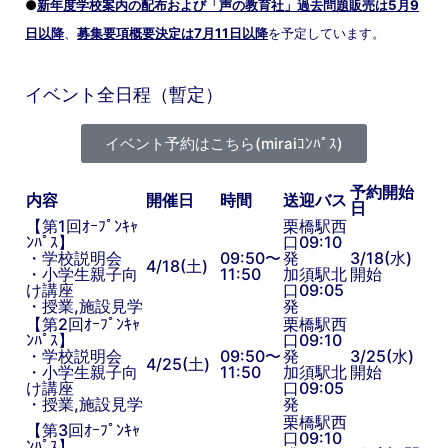
●
新年度学校案内の配布および「声の教育社」過去問題販売は
5月9
日
以降
、
募集要項概要決定は
7月11日
以降
を予定しています。
イベント全日程（暫定）
イベント予約はこちら(miraiｺﾝﾊﾟｽ)
予約開始
内容
開催日
時間
送迎バス
日
【第1回ｵｰﾌﾟﾝｷｬ
栗橋駅西
ﾝﾊﾟｽ】
口09:10
・学校説明会
09:50〜
発
3/18(水)
4/18(土)
・小学生親子向
11:50
加須駅北
開始
け講座
口09:05
・授業,施設見学
発
【第2回ｵｰﾌﾟﾝｷｬ
栗橋駅西
ﾝﾊﾟｽ】
口09:10
・学校説明会
09:50〜
発
3/25(水)
4/25(土)
・小学生親子向
11:50
加須駅北
開始
け講座
口09:05
・授業,施設見学
発
栗橋駅西
【第3回ｵｰﾌﾟﾝｷｬ
口09:10
ﾝﾊﾟｽ】