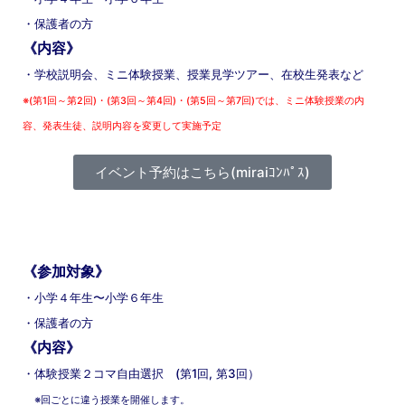
・保護者の方
《内容》
・学校説明会、ミニ体験授業、授業見学ツアー、在校生発表など
※(第1回～第2回)・(第3回～第4回)・(第5回～第7回)では、ミニ体験授業の内
容、発表生徒、説明内容を変更して実施予定
イベント予約はこちら(miraiｺﾝﾊﾟｽ)
《参加対象》
・小学４年生〜小学６年生
・保護者の方
《内容》
・体験授業２コマ自由選択
(第1回, 第3回）
※回ごとに違う授業を開催します。