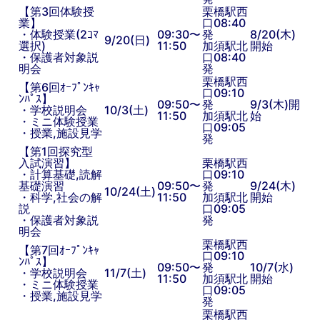
【第3回体験授
栗橋駅西
業】
口08:40
・体験授業(2ｺﾏ
09:30〜
発
8/20(木)
9/20(日)
選択)
11:50
加須駅北
開始
・保護者対象説
口08:40
明会
発
栗橋駅西
【第6回ｵｰﾌﾟﾝｷｬ
口09:10
ﾝﾊﾟｽ】
09:50〜
発
9/3(木)開
・学校説明会
10/3(土)
11:50
加須駅北
始
・ミニ体験授業
口09:05
・授業,施設見学
発
【第1回探究型
入試演習】
栗橋駅西
・計算基礎,読解
口09:10
基礎演習
09:50〜
発
9/24(木)
10/24(土)
・科学,社会の解
11:50
加須駅北
開始
説
口09:05
・保護者対象説
発
明会
栗橋駅西
【第7回ｵｰﾌﾟﾝｷｬ
口09:10
ﾝﾊﾟｽ】
09:50〜
発
10/7(水)
・学校説明会
11/7(土)
11:50
加須駅北
開始
・ミニ体験授業
口09:05
・授業,施設見学
発
栗橋駅西