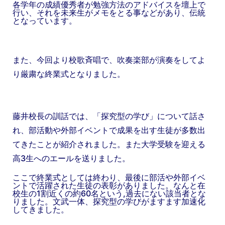
各学年の成績優秀者が勉強方法のアドバイスを壇上で
行い、それを未来生がメモをとる事などがあり、伝統
となっています。
また、今回より校歌斉唱で、吹奏楽部が演奏をしてよ
り厳粛な終業式となりました。
藤井校長の訓話では、「探究型の学び」について話さ
れ、部活動や外部イベントで成果を出す生徒が多数出
てきたことが紹介されました。また大学受験を迎える
高3生へのエールを送りました。
ここで終業式としては終わり、最後に部活や外部イベ
ントで活躍された生徒の表彰がありました。なんと在
校生の1割近くの約60名という,過去にない該当者とな
りました。文武一体、探究型の学びがますます加速化
してきました。