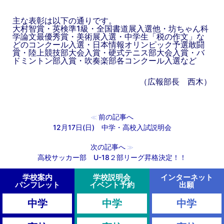
主な表彰は以下の通りです。
大村智賞・英検準1級・全国書道展入選他・坊ちゃん科
学論文最優秀賞・美術展入選・中学生「税の作文」な
どのコンクール入選・日本情報オリンピック予選敢闘
賞・陸上競技部大会入賞・硬式テニス部大会入賞・バ
ドミントン部入賞・吹奏楽部各コンクール入選など
（広報部長 西木）
前の記事へ
≪
12月17日(日) 中学・高校入試説明会
次の記事へ
≫
高校サッカー部 U-18２部リーグ昇格決定！！
学校案内
学校説明会
インターネット
パンフレット
イベント予約
出願
中学
中学
中学