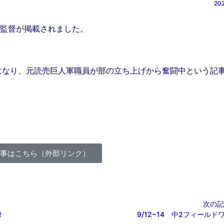
202
東監督が掲載されました。
になり、元読売巨人軍職員が部の立ち上げから奮闘中という記
記事はこちら（外部リンク）
次の記
！
9/12~14 中2フィールド