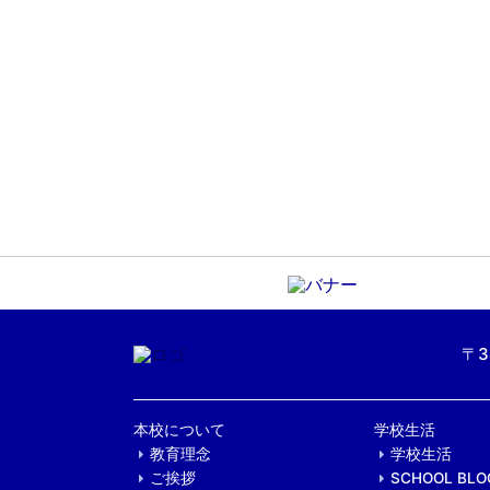
〒3
本校について
学校生活
教育理念
学校生活
ご挨拶
SCHOOL BLO