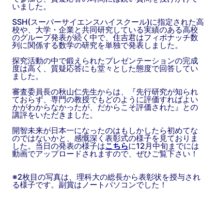
いました。
SSH(スーパーサイエンスハイスクール)に指定された高
校や、大学・企業と共同研究している実績のある高校
のグループ発表が続く中で、住吉君はフィボナッチ数
列に関係する数学の研究を単独で発表しました。
探究活動の中で鍛えられたプレゼンテーションの完成
度は高く、質疑応答にも堂々とした態度で回答してい
ました。
審査委員長の秋山仁先生からは、『先行研究が知られ
ておらず、専門の教授でもどのように評価すればよい
かがわからなかったが、だからこそ評価された』との
講評をいただきました。
開智未来が日本一になったのはもしかしたら初めてな
のではないかと、感慨深く表彰式の様子を見ておりま
した。当日の発表の様子は
こちら
に12月中旬までには
動画でアップロードされますので、ぜひご覧下さい！
※2枚目の写真は、理科大の総長から表彰状を授与され
る様子です。副賞はノートパソコンでした！