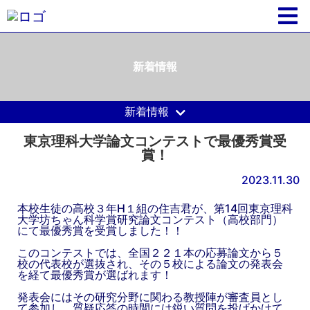
新着情報
新着情報
東京理科大学論文コンテストで最優秀賞受
賞！
2023.11.30
本校生徒の高校３年H１組の住吉君が、第14回東京理科
大学坊ちゃん科学賞研究論文コンテスト（高校部門）
にて最優秀賞を受賞しました！！
このコンテストでは、全国２２１本の応募論文から５
校の代表校が選抜され、その５校による論文の発表会
を経て最優秀賞が選ばれます！
発表会にはその研究分野に関わる教授陣が審査員とし
て参加し、質疑応答の時間には鋭い質問を投げかけて