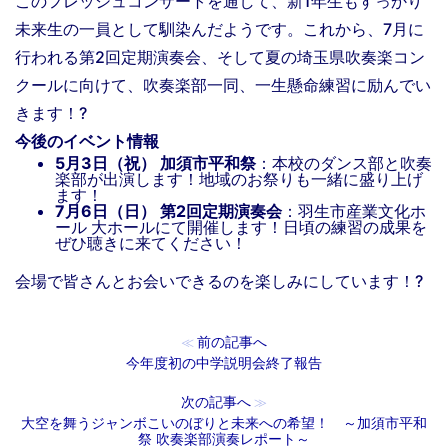
このフレッシュコンサートを通して、新1年生もすっかり
未来生の一員として馴染んだようです。これから、7月に
行われる第2回定期演奏会、そして夏の埼玉県吹奏楽コン
クールに向けて、吹奏楽部一同、一生懸命練習に励んでい
きます！?
今後のイベント情報
5月3日（祝） 加須市平和祭
：本校のダンス部と吹奏
楽部が出演します！地域のお祭りも一緒に盛り上げ
ます！
7月6日（日） 第2回定期演奏会
：羽生市産業文化ホ
ール 大ホールにて開催します！日頃の練習の成果を
ぜひ聴きに来てください！
会場で皆さんとお会いできるのを楽しみにしています！?
前の記事へ
≪
今年度初の中学説明会終了報告
次の記事へ
≫
大空を舞うジャンボこいのぼりと未来への希望！ ～加須市平和
祭 吹奏楽部演奏レポート～