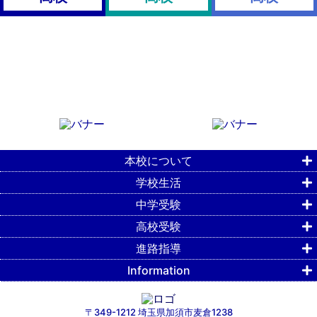
本校について
学校生活
中学受験
高校受験
進路指導
Information
〒349-1212 埼玉県加須市麦倉1238