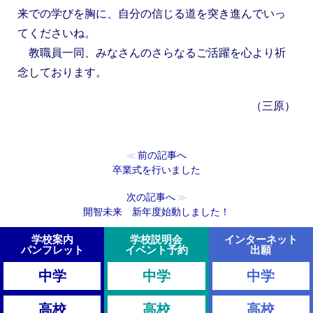
来での学びを胸に、自分の信じる道を突き進んでいっ
てくださいね。
教職員一同、みなさんのさらなるご活躍を心より祈
念しております。
（三原）
前の記事へ
≪
卒業式を行いました
次の記事へ
≫
開智未来 新年度始動しました！
学校案内
学校説明会
インターネット
パンフレット
イベント予約
出願
中学
中学
中学
高校
高校
高校