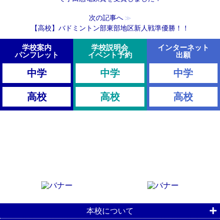
次の記事へ
≫
【高校】バドミントン部東部地区新人戦準優勝！！
学校案内
学校説明会
インターネット
パンフレット
イベント予約
出願
中学
中学
中学
高校
高校
高校
本校について