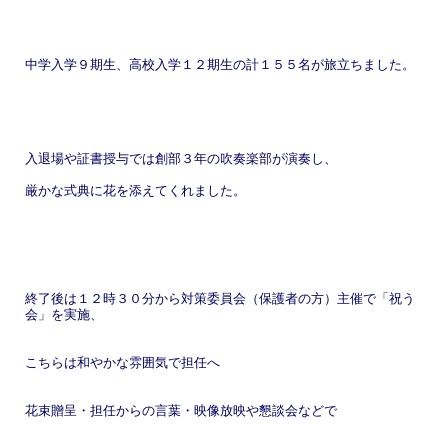
中学入学９期生、
高校入学１２期生の計１５５名が旅立ちました。
入退場や証書授与では創部３年の吹奏楽部が演奏し、
厳かな式典に花を添えてくれました。
終了後は１２時３０分から対策委員会（保護者の方）主催で「
祝う
会」を実施、
こちらは和やかな雰囲気で担任へ
花束贈呈・
担任からの言葉・
映像放映や懇談会などで