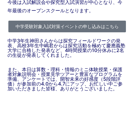
今後は入試解説会や探究型入試演習が中心となり、今
年最後のオープンスクールとなります。
中学受験対象入試対策イベントの申し込みはこちら
中学3年生神田さんからは探究フィールドワークの発
表、高校3年生中嶋君からは探究活動を極めて慶應義塾
大学に合格した発表など、4時間授業の10分休みに2名
の生徒が発表してくれました。
また、本日は算数・理科・情報のミニ体験授業・保護
者対象説明会・授業見学ツアーと豊富なプログラムを
準備、アンケートでは、開智未来の好感度（5段階評
価）が参加前の4.0から4.7にアップ、お忙しい中ご参
加いただきました皆様、ありがとうございました。