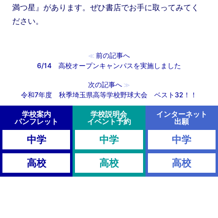
満つ星』があります。ぜひ書店でお手に取ってみてく
ださい。
前の記事へ
≪
6/14 高校オープンキャンパスを実施しました
次の記事へ
≫
令和7年度 秋季埼玉県高等学校野球大会 ベスト32！！
学校案内
学校説明会
インターネット
パンフレット
イベント予約
出願
中学
中学
中学
高校
高校
高校